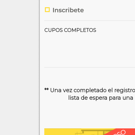
CUPOS COMPLETOS
** Una vez completado el registro
lista de espera para una