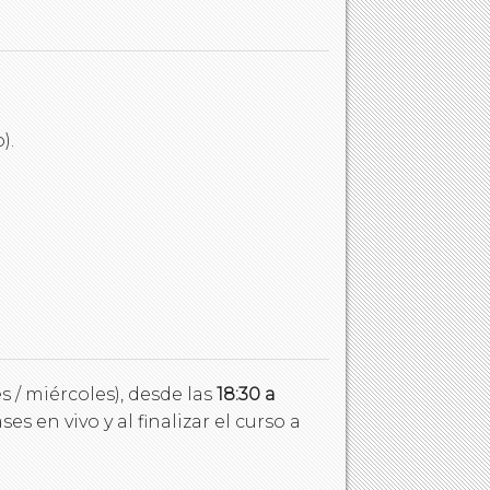
).
 / miércoles), desde las
18:30 a
s en vivo y al finalizar el curso a