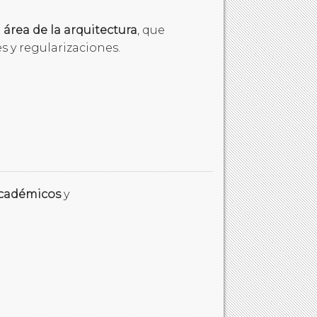
 área de la arquitectura
, que
 y regularizaciones.
cadémicos
y