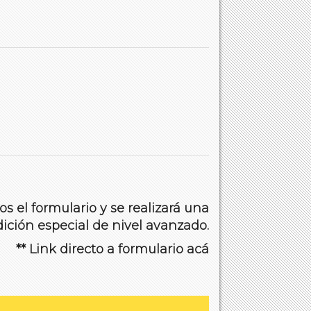
s el formulario y se realizará una
dición especial de nivel avanzado
.
** Link directo a formulario
acá