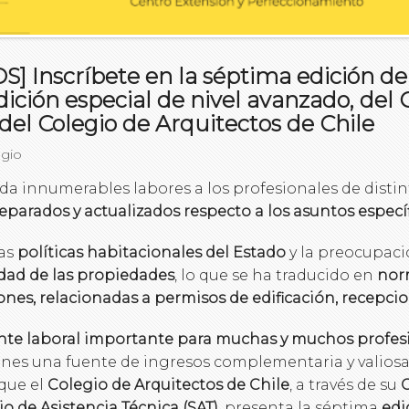
Inscríbete en la séptima edición del
dición especial de nivel avanzado, del 
el Colegio de Arquitectos de Chile
egio
da innumerables labores a los profesionales de distin
parados y actualizados respecto a los asuntos específ
las
políticas habitacionales del Estado
y la preocupaci
idad de las propiedades
, lo que se ha traducido en
norm
nes, relacionadas a permisos de edificación, recepcio
nte laboral importante para muchas y muchos profesio
nes una fuente de ingresos complementaria y valiosa.
 que el
Colegio de Arquitectos de Chile
, a través de su
C
io de Asistencia Técnica (SAT)
, presenta la séptima
edi