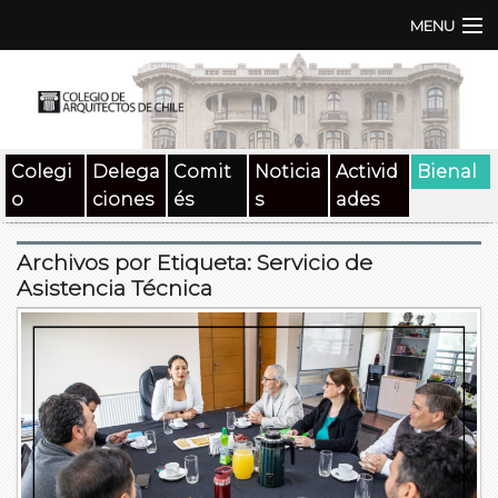
MENU
Institución
TEN | TNA
Colegi
Delega
Comit
Noticia
Activid
Bienal
Documentos
o
ciones
és
s
ades
Concursos
Archivos por Etiqueta:
Servicio de
SAT
Asistencia Técnica
Beneficios
Medios
Contacto
Buscar: