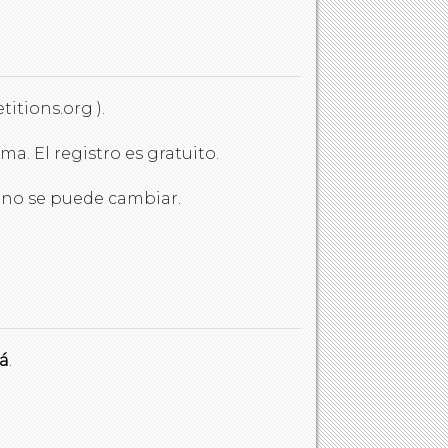
itions.org ).
a. El registro es gratuito.
o no se puede cambiar.
á
.