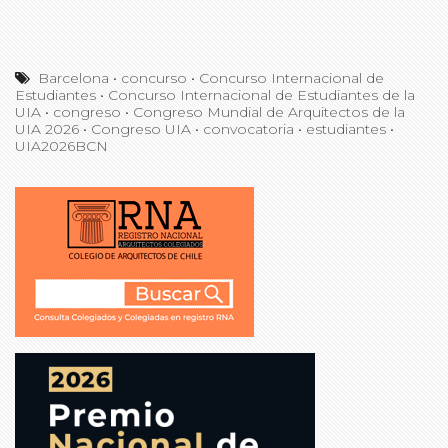
Barcelona
•
concurso
•
Concurso Internacional de
Estudiantes
•
Concurso Internacional de Estudiantes de la
UIA
•
congreso
•
Congreso Mundial de Arquitectos de la
UIA 2026
•
Congreso UIA
•
convocatoria
•
estudiantes
•
UIA2026BCN