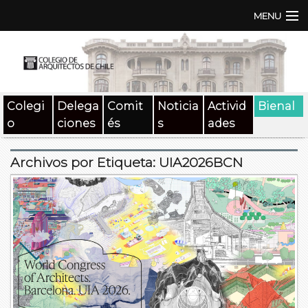
MENU
Institución
TEN | TNA
Colegi
Delega
Comit
Noticia
Activid
Bienal
Documentos
o
ciones
és
s
ades
Concursos
Archivos por Etiqueta:
UIA2026BCN
SAT
Beneficios
Medios
Contacto
Buscar: