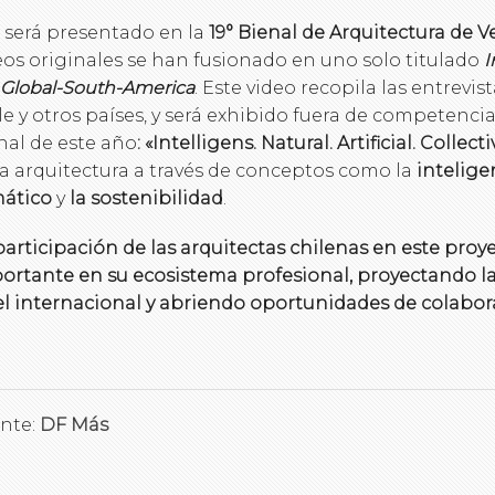
 será presentado en la
19° Bienal de Arquitectura de V
eos originales se han fusionado en uno solo titulado
I
 Global-South-America
. Este video recopila las entrevis
le y otros países, y será exhibido fuera de competencia
nal de este año
: «Intelligens. Natural. Artificial. Collecti
la arquitectura a través de conceptos como la
inteligen
mático
y
la sostenibilidad
.
participación de las arquitectas chilenas en este pro
ortante en su ecosistema profesional, proyectando la
el internacional y abriendo oportunidades de colabor
nte:
DF Más