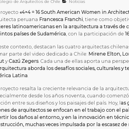
legio de Arquitectos de Chile
Noticias
proyecto
«4×4 = 16 South American Women in Architec
uitecta peruana
Francesca Franchi
, tiene como objeti
eres latinoamericanas en la arquitectura a través de 
tintos países de Sudamérica
, con la participación de
1
este contexto, destacan las cuatro arquitectas chilen
mar parte del video dedicado a Chile:
Mirene Elton, Lo
ut
y
Cazú Zegers
. Cada una de ellas aporta una persp
arquitectura aborda los desafíos sociales, culturales y te
rica Latina
.
proyecto resalta la creciente relevancia de la arquitect
ecialmente desde los años noventa, cuando comenzó 
ación entre sus diseños y los paisajes del país. Hoy, l
as 
enes de arquitectos se enfocan en el trabajo con el p
ertir los daños al entorno, y en la innovación en técni
strucción, muchas veces impulsada por la escasez de 