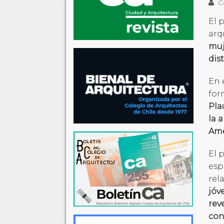
Co
El 
arq
muj
dis
En 
for
Pla
la 
Amé
El 
esp
rel
jóv
rev
con