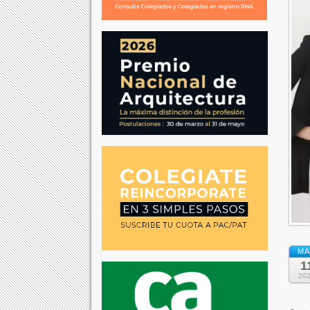
MA
1
20