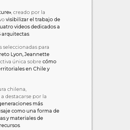
ture»
, creado por la
vo
visibilizar el trabajo de
cuatro videos dedicados a
6 arquitectas
.
as seleccionadas para
reto Lyon, Jeannette
ectiva única sobre
cómo
rritoriales en Chile y
ura chilena,
a destacarse por la
generaciones más
aisaje como una forma de
cas y materiales de
recursos
.