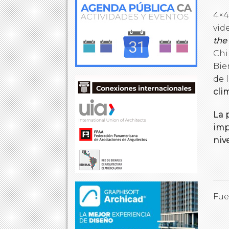
4×4
vid
the
Chi
Bie
de 
cli
La 
imp
niv
Fue