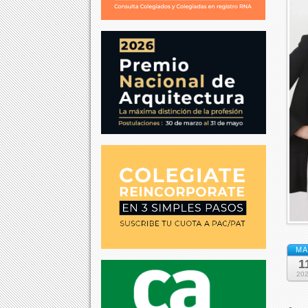
MA
1
20