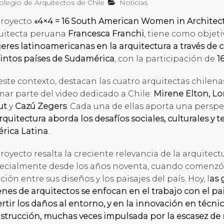
legio de Arquitectos de Chile
Noticias
proyecto
«4×4 = 16 South American Women in Architec
uitecta peruana
Francesca Franchi
, tiene como objeti
eres latinoamericanas en la arquitectura a través de 
tintos países de Sudamérica
, con la participación de
1
este contexto, destacan las cuatro arquitectas chilen
mar parte del video dedicado a Chile:
Mirene Elton, Lo
ut
y
Cazú Zegers
. Cada una de ellas aporta una persp
arquitectura aborda los desafíos sociales, culturales y te
rica Latina
.
proyecto resalta la creciente relevancia de la arquitect
ecialmente desde los años noventa, cuando comenzó 
ación entre sus diseños y los paisajes del país. Hoy, l
as 
enes de arquitectos se enfocan en el trabajo con el p
ertir los daños al entorno, y en la innovación en técni
strucción, muchas veces impulsada por la escasez de 