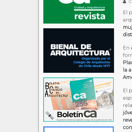
Co
El 
arq
muj
dis
En 
for
Pla
la 
Amé
El 
esp
rel
jóv
rev
con