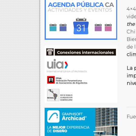
4×4
vid
the
Chi
Bie
de 
cli
La 
imp
niv
Fue