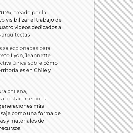
ture»
, creado por la
vo
visibilizar el trabajo de
cuatro videos dedicados a
6 arquitectas
.
as seleccionadas para
reto Lyon, Jeannette
ectiva única sobre
cómo
rritoriales en Chile y
ura chilena,
a destacarse por la
generaciones más
aisaje como una forma de
cas y materiales de
recursos
.