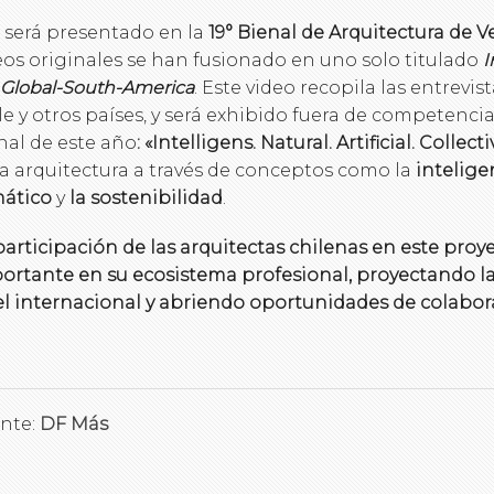
 será presentado en la
19° Bienal de Arquitectura de V
eos originales se han fusionado en uno solo titulado
I
 Global-South-America
. Este video recopila las entrevis
le y otros países, y será exhibido fuera de competencia
nal de este año
: «Intelligens. Natural. Artificial. Collecti
la arquitectura a través de conceptos como la
inteligen
mático
y
la sostenibilidad
.
participación de las arquitectas chilenas en este pro
ortante en su ecosistema profesional, proyectando la
el internacional y abriendo oportunidades de colabor
nte:
DF Más