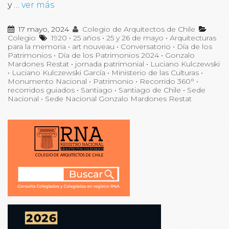
y …
ver más
17 mayo, 2024
Colegio de Arquitectos de Chile
Colegio
1920
•
25 años
•
25 y 26 de mayo
•
Arquitecturas
para la memoria
•
art nouveau
•
Conversatorio
•
Día de los
Patrimonios
•
Día de los Patrimonios 2024
•
Gonzalo
Mardones Restat
•
jornada patrimonial
•
Luciano Kulczewski
•
Luciano Kulczewski García
•
Ministerio de las Culturas
•
Monumento Nacional
•
Patrimonio
•
Recorrido 360°
•
recorridos guiados
•
Santiago
•
Santiago de Chile
•
Sede
Nacional
•
Sede Nacional Gonzalo Mardones Restat