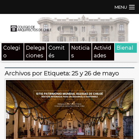
MENU
Institución
TEN | TNA
Colegi
Delega
Comit
Noticia
Activid
Bienal
Documentos
o
ciones
és
s
ades
Concursos
Archivos por Etiqueta:
25 y 26 de mayo
SAT
Beneficios
Medios
Contacto
Buscar: