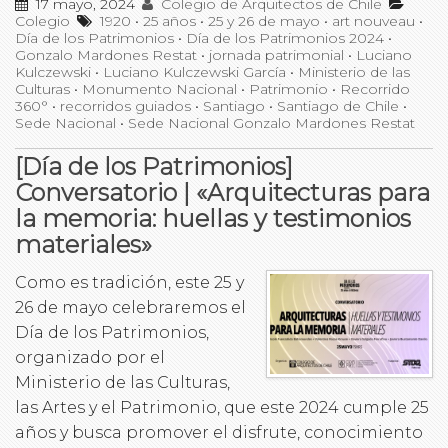
17 mayo, 2024
Colegio de Arquitectos de Chile
Colegio
1920
•
25 años
•
25 y 26 de mayo
•
art nouveau
•
Día de los Patrimonios
•
Día de los Patrimonios 2024
•
Gonzalo Mardones Restat
•
jornada patrimonial
•
Luciano
Kulczewski
•
Luciano Kulczewski García
•
Ministerio de las
Culturas
•
Monumento Nacional
•
Patrimonio
•
Recorrido
360°
•
recorridos guiados
•
Santiago
•
Santiago de Chile
•
Sede Nacional
•
Sede Nacional Gonzalo Mardones Restat
[Día de los Patrimonios]
Conversatorio | «Arquitecturas para
la memoria: huellas y testimonios
materiales»
Como es tradición, este 25 y
26 de mayo celebraremos el
Día de los Patrimonios,
organizado por el
Ministerio de las Culturas,
las Artes y el Patrimonio, que este 2024 cumple 25
años y busca promover el disfrute, conocimiento