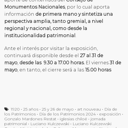
Monumentos Nacionales
, por lo cual aporta
información
de primera mano y sintetiza una
perspectiva amplia, tanto gremial, a nivel
regional y nacional, como desde la
institucionalidad patrimonial
.
Ante el interés por visitar la exposición,
continuará disponible desde el
27 al 31 de
mayo
,
desde las
9.30 a 17.00
horas.
El viernes
31 de
mayo
, en tanto, el cierre será a las
15.00 horas
1920
•
25 años
•
25 y 26 de mayo
•
art nouveau
•
Día de
los Patrimonios
•
Día de los Patrimonios 2024
•
exposición
•
Gonzalo Mardones Restat
•
iglesias chiloé
•
jornada
patrimonial
•
Luciano Kulczewski
•
Luciano Kulczewski