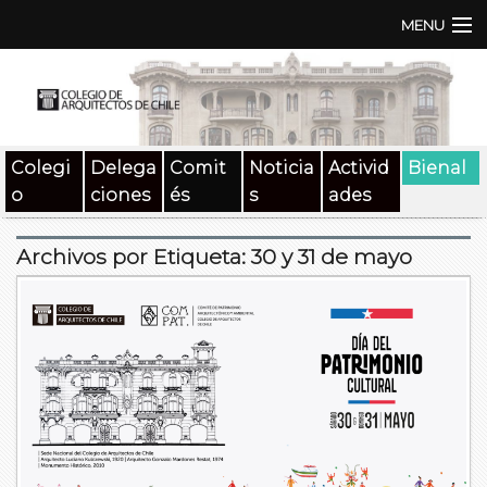
MENU
Institución
TEN | TNA
Colegi
Delega
Comit
Noticia
Activid
Bienal
Documentos
o
ciones
és
s
ades
Concursos
Archivos por Etiqueta:
30 y 31 de mayo
SAT
Beneficios
Medios
Contacto
Buscar: