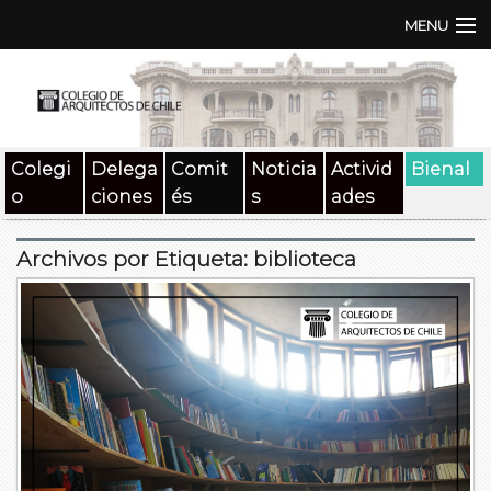
MENU
Institución
TEN | TNA
Colegi
Delega
Comit
Noticia
Activid
Bienal
Documentos
o
ciones
és
s
ades
Concursos
Archivos por Etiqueta:
biblioteca
SAT
Beneficios
Medios
Contacto
Buscar: