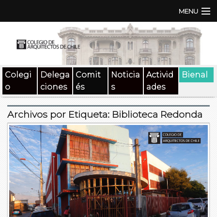
MENU
Institución
TEN | TNA
Colegi
Delega
Comit
Noticia
Activid
Bienal
Documentos
o
ciones
és
s
ades
Concursos
Archivos por Etiqueta:
Biblioteca Redonda
SAT
Beneficios
Medios
Contacto
Buscar: