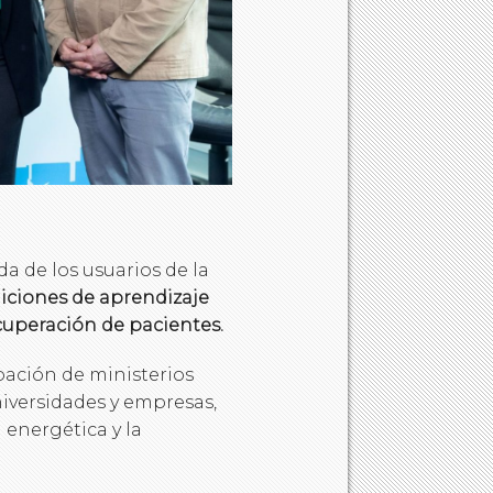
da de los usuarios de la
iciones de aprendizaje
cuperación de pacientes.
ipación de ministerios
niversidades y empresas,
 energética y la