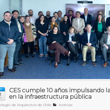
CES cumple 10 años impulsando la
O
2
en la infraestructura pública
25
legio de Arquitectos de Chile
Noticias