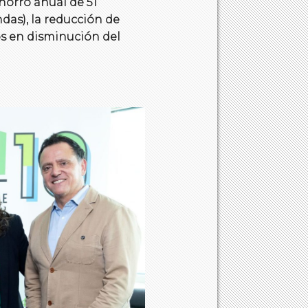
horro anual de 51
das), la reducción de
os en disminución del