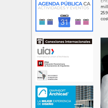
Ent
mil
25.
cos