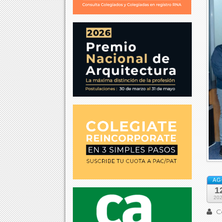
AG
1
20
Co