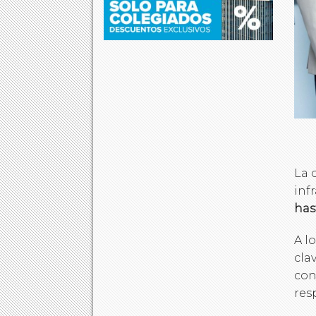
La 
inf
has
A l
cla
con
res