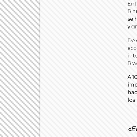
Ent
Bla
se 
y g
De 
eco
int
Bras
A 1
imp
hac
los 
«E