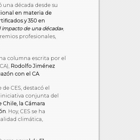
ó una década desde su
ional en materia de
tificados y 350 en
l impacto de una década»
,
remios profesionales,
na columna escrita por el
(CA),
Rodolfo Jiménez
gazón con el CA
.
e de CES, destacó el
niciativa conjunta del
e Chile, la Cámara
ión
. Hoy, CES se ha
lidad climática,