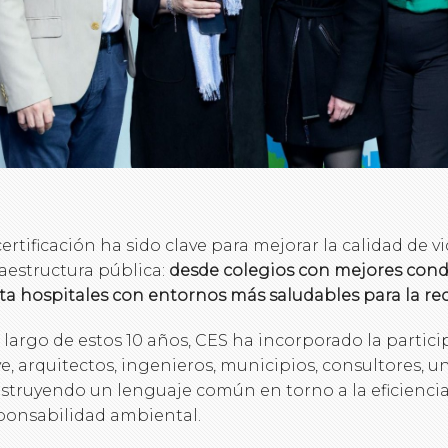
certificación ha sido clave para mejorar la calidad de vi
raestructura pública:
desde colegios con mejores cond
ta hospitales con entornos más saludables para la re
o largo de estos 10 años, CES ha incorporado la partic
ve, arquitectos, ingenieros, municipios, consultores, u
struyendo un lenguaje común en torno a la eficiencia
ponsabilidad ambiental.