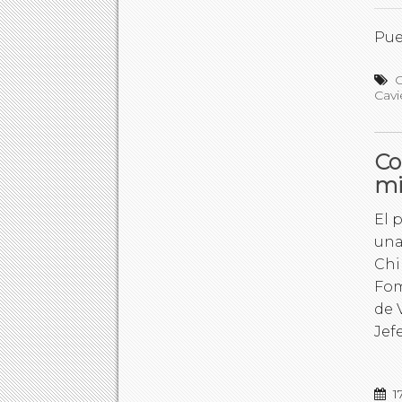
Pue
C
Cavi
Co
mi
El 
una
Chi
Fom
de 
Jef
1