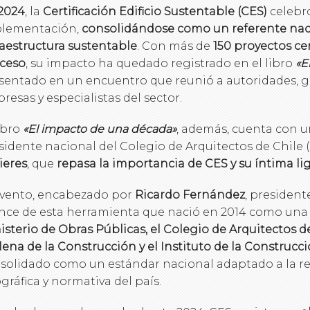
2024
, la
Certificación Edificio Sustentable (CES)
celebr
lementación,
consolidándose como un referente nac
raestructura sustentable
. Con más de
150 proyectos cer
ceso
, su impacto ha quedado registrado en el libro
«E
sentado en un encuentro que reunió a autoridades, g
resas y especialistas del sector.
libro
«El impacto de una década»
, además, cuenta con u
sidente nacional del Colegio de Arquitectos de Chile 
ieres
, que
repasa la importancia de CES y su íntima li
evento, encabezado por
Ricardo Fernández
, president
nce de esta herramienta que nació en 2014 como una i
isterio de Obras Públicas, el Colegio de Arquitectos d
lena de la Construcción y el Instituto de la Construcc
solidado como un estándar nacional adaptado a la rea
gráfica y normativa del país.