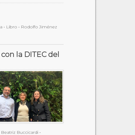
da
•
Libro
•
Rodolfo Jiménez
 con la DITEC del
Beatriz Buccicardi
•