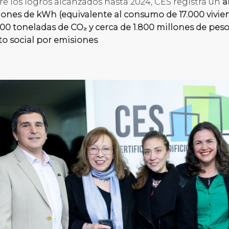
re los logros alcanzados hasta 2024, CES registra un
a
lones de kWh (equivalente al consumo de 17.000 vivien
900 toneladas de CO₂ y cerca de 1.800 millones de pes
to social por emisiones
.