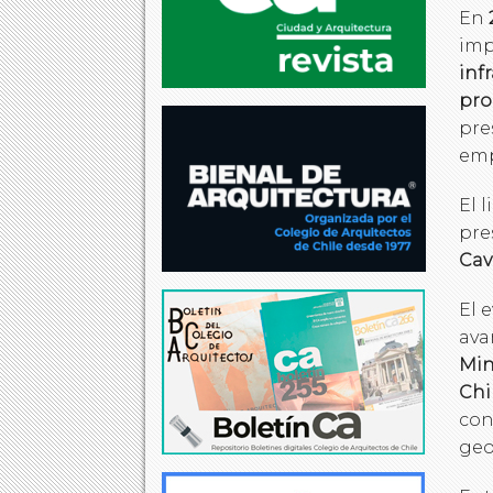
En
imp
inf
pro
pre
emp
El 
pre
Cav
El 
ava
Min
Chi
con
geo