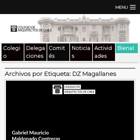
MENU
Institución
TEN | TNA
Colegi
Delega
Comit
Noticia
Activid
Bienal
Documentos
o
ciones
és
s
ades
Concursos
Archivos por Etiqueta:
DZ Magallanes
SAT
Beneficios
Medios
Contacto
Buscar: