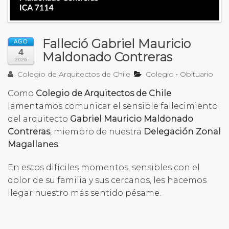
Falleció Gabriel Mauricio
AGO
4
Maldonado Contreras
2026
Colegio de Arquitectos de Chile
Colegio
•
Obituario
Como
Colegio de Arquitectos de Chile
lamentamos comunicar el sensible fallecimiento
del arquitecto
Gabriel Mauricio Maldonado
Contreras
, miembro de nuestra
Delegación Zonal
Magallanes
.
En estos difíciles momentos, sensibles con el
dolor de su familia y sus cercanos, les hacemos
llegar nuestro más sentido pésame.