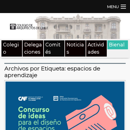
MENU
Institución
TEN | TNA
Colegi
Delega
Comit
Noticia
Activid
Bienal
Documentos
o
ciones
és
s
ades
Concursos
Archivos por Etiqueta:
espacios de
SAT
aprendizaje
Beneficios
Medios
Contacto
Buscar: