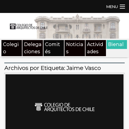
MENU
Institución
TEN | TNA
Colegi
Delega
Comit
Noticia
Activid
Bienal
Documentos
o
ciones
és
s
ades
Concursos
Archivos por Etiqueta:
Jaime Vasco
SAT
Beneficios
Medios
Contacto
Buscar: