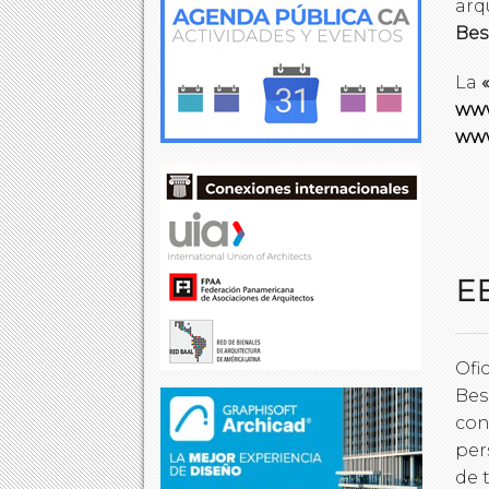
arq
Bes
La
www
www
E
Ofi
Bes
con
per
de 