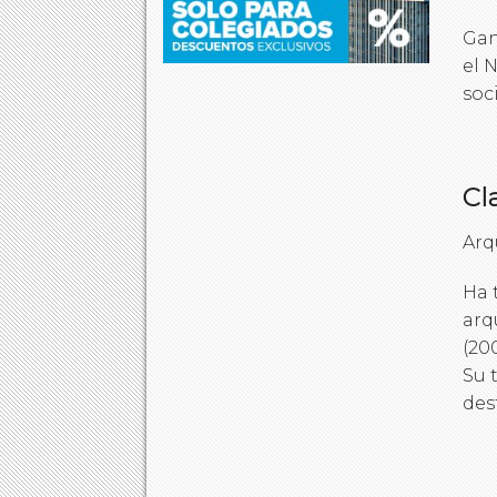
Gan
el 
soc
Cl
Arq
Ha 
arq
(20
Su 
des