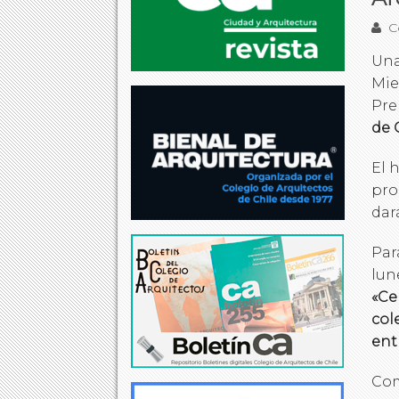
Co
Una
Mie
Pre
de 
El h
pro
dar
Par
lun
«Ce
col
ent
Com