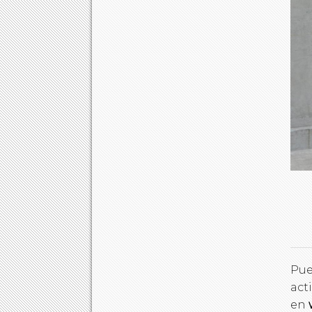
Pue
act
en