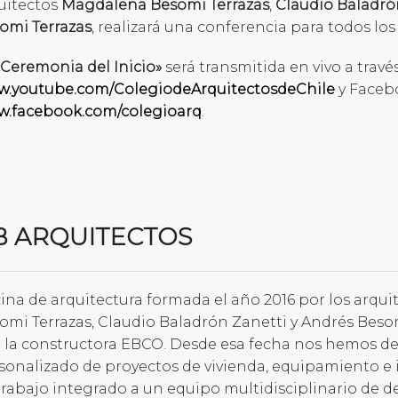
uitectos
Magdalena Besomi Terrazas
,
Claudio Baladró
omi Terrazas
, realizará una conferencia para todos los
«Ceremonia del Inicio»
será transmitida en vivo a trav
.youtube.com/ColegiodeArquitectosdeChile
y Faceb
.facebook.com/colegioarq
.
B ARQUITECTOS
cina de arquitectura formada el año 2016 por los arq
omi Terrazas, Claudio Baladrón Zanetti y Andrés Besom
 la constructora EBCO. Desde esa fecha nos hemos de
sonalizado de proyectos de vivienda, equipamiento e 
trabajo integrado a un equipo multidisciplinario de de