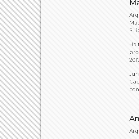
Ma
Arq
Mas
Suiz
Ha 
pro
201
Jun
Cab
con
An
Arq