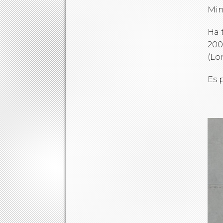
Min
Ha 
200
(Lo
Es 