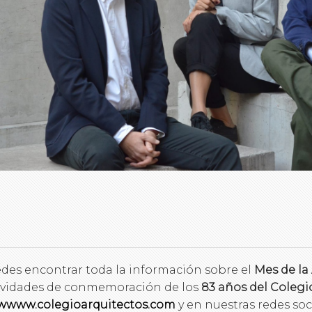
des encontrar toda la información sobre el
Mes de la
ividades de conmemoración de los
83 años del Colegi
wwww.colegioarquitectos.com
y en nuestras redes soc