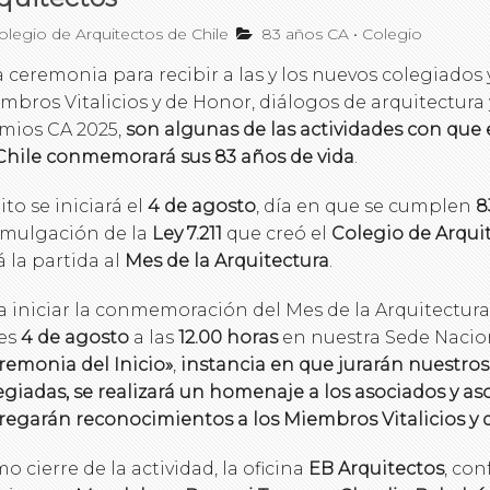
legio de Arquitectos de Chile
83 años CA
•
Colegio
 ceremonia para recibir a las y los nuevos colegiados
mbros Vitalicios y de Honor, diálogos de arquitectura 
mios CA 2025,
son algunas de las actividades con que 
Chile conmemorará sus 83 años de vida
.
ito se iniciará el
4 de agosto
, día en que se cumplen
8
mulgación de la
Ley 7.211
que creó el
Colegio de Arqui
á la partida al
Mes de la Arquitectura
.
a iniciar la conmemoración del Mes de la Arquitectura
es
4 de agosto
a las
12.00 horas
en nuestra Sede Naciona
remonia del Inicio»
,
instancia en que jurarán nuestros
egiadas, se realizará un homenaje a los asociados y aso
regarán reconocimientos a los Miembros Vitalicios y
o cierre de la actividad, la oficina
EB Arquitectos
, co