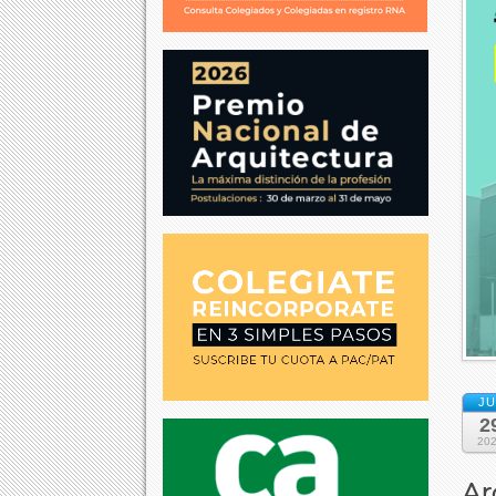
JU
2
20
Ar