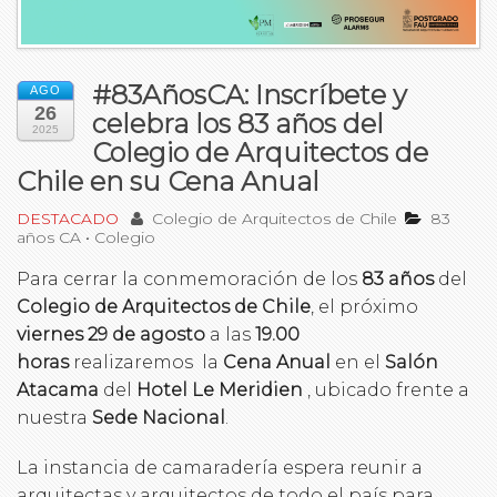
#83AñosCA: Inscríbete y
AGO
26
celebra los 83 años del
2025
Colegio de Arquitectos de
Chile en su Cena Anual
DESTACADO
Colegio de Arquitectos de Chile
83
años CA
•
Colegio
Para cerrar la conmemoración de los
83 años
del
Colegio de Arquitectos de Chile
, el próximo
viernes 29 de agosto
a las
19.00
horas
realizaremos la
Cena Anual
en el
Salón
Atacama
del
Hotel Le Meridien
, ubicado frente a
nuestra
Sede Nacional
.
La instancia de camaradería espera reunir a
arquitectas y arquitectos de todo el país para