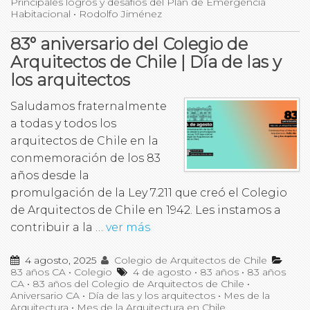
Principales logros y desafíos del Plan de Emergencia
Habitacional
•
Rodolfo Jiménez
83° aniversario del Colegio de
Arquitectos de Chile | Día de las y
los arquitectos
Saludamos fraternalmente
a todas y todos los
arquitectos de Chile en la
conmemoración de los 83
años desde la
promulgación de la Ley 7.211 que creó el Colegio
de Arquitectos de Chile en 1942. Les instamos a
contribuir a la …
ver más
4 agosto, 2025
Colegio de Arquitectos de Chile
83 años CA
•
Colegio
4 de agosto
•
83 años
•
83 años
CA
•
83 años del Colegio de Arquitectos de Chile
•
Aniversario CA
•
Día de las y los arquitectos
•
Mes de la
Arquitectura
•
Mes de la Arquitectura en Chile