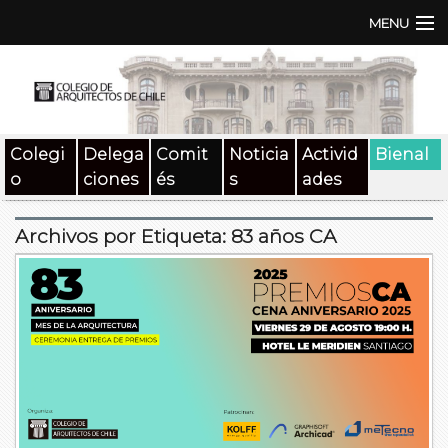
MENU
Institución
TEN | TNA
Colegi
Delega
Comit
Noticia
Activid
Bienal
Documentos
o
ciones
és
s
ades
Concursos
Archivos por Etiqueta:
83 años CA
SAT
Beneficios
Medios
Contacto
Buscar: