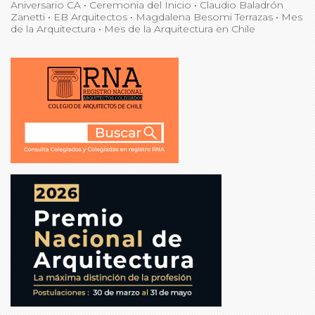
Aniversario CA
•
Ceremonia del Inicio
•
Claudio Baladrón
Zanetti
•
EB Arquitectos
•
Magdalena Besomi Terrazas
•
Mes
de la Arquitectura
•
Mes de la Arquitectura en Chile