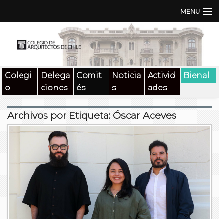
MENU
Institución
TEN | TNA
Colegi
Delega
Comit
Noticia
Activid
Bienal
Documentos
o
ciones
és
s
ades
Concursos
Archivos por Etiqueta:
Óscar Aceves
SAT
Beneficios
Medios
Contacto
Buscar: