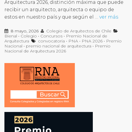
Arquitectura 2026, distinción máxima que puede
recibir un arquitecto, arquitecta o equipo de
estos en nuestro país y que según el …
ver más
8 mayo, 2026
Colegio de Arquitectos de Chile
Bienal
•
Colegio
•
Concursos
•
Premio Nacional de
Arquitectura
convocatoria
•
PNA
•
PNA 2026
•
Premio
Nacional
•
premio nacional de arquitectura
•
Premio
Nacional de Arquitectura 2026