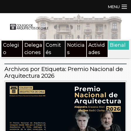
MENU
Institución
TEN | TNA
Colegi
Delega
Comit
Noticia
Activid
Bienal
Documentos
o
ciones
és
s
ades
Concursos
Archivos por Etiqueta:
Premio Nacional de
SAT
Arquitectura 2026
Beneficios
Medios
Contacto
Buscar: