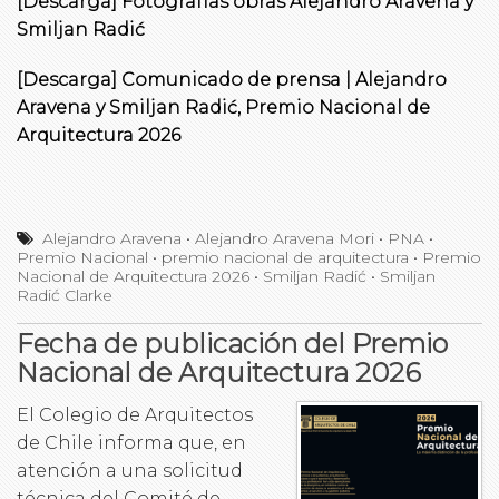
[Descarga] Fotografías obras Alejandro Aravena y
Smiljan Radić
[Descarga] Comunicado de prensa | Alejandro
Aravena y Smiljan Radić, Premio Nacional de
Arquitectura 2026
Alejandro Aravena
•
Alejandro Aravena Mori
•
PNA
•
Premio Nacional
•
premio nacional de arquitectura
•
Premio
Nacional de Arquitectura 2026
•
Smiljan Radić
•
Smiljan
Radić Clarke
Fecha de publicación del Premio
Nacional de Arquitectura 2026
El Colegio de Arquitectos
de Chile informa que, en
atención a una solicitud
técnica del Comité de