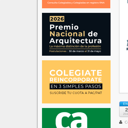
EN
2
20
Co