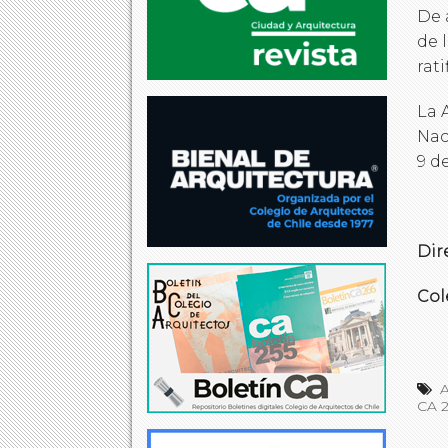
De 
de 
rat
La 
Nac
9 d
Dir
Col
CA 