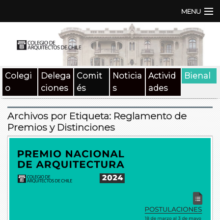
MENU
Institución
TEN | TNA
Colegi
Delega
Comit
Noticia
Activid
Bienal
Documentos
o
ciones
és
s
ades
Concursos
Archivos por Etiqueta:
Reglamento de
SAT
Premios y Distinciones
Beneficios
Medios
Contacto
Buscar: