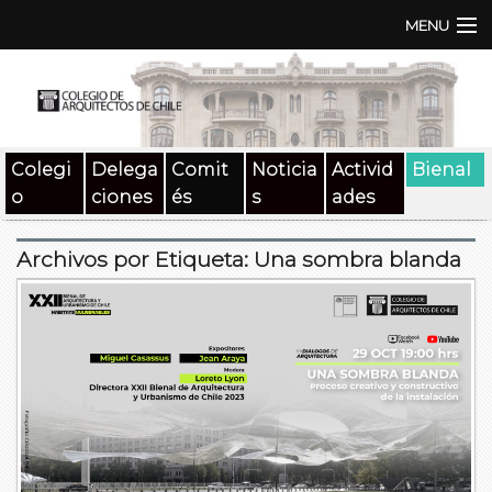
MENU
Institución
TEN | TNA
Colegi
Delega
Comit
Noticia
Activid
Bienal
Documentos
o
ciones
és
s
ades
Concursos
Archivos por Etiqueta:
Una sombra blanda
SAT
Beneficios
Medios
Contacto
Buscar: