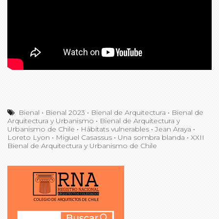
Bienal
•
Bienal 2023
•
Bienal de Arquitectura
•
Bienal de
Arquitectura y Urbanismo
•
Bienal de Arquitectura y
Urbanismo de Chile
•
Hábitats vulnerables
•
Jean Araya
•
Loreto Lyon
•
Miguel Casassus
•
Una sombra blanda
•
XXII
Bienal de Arquitectura y Urbanismo de Chile