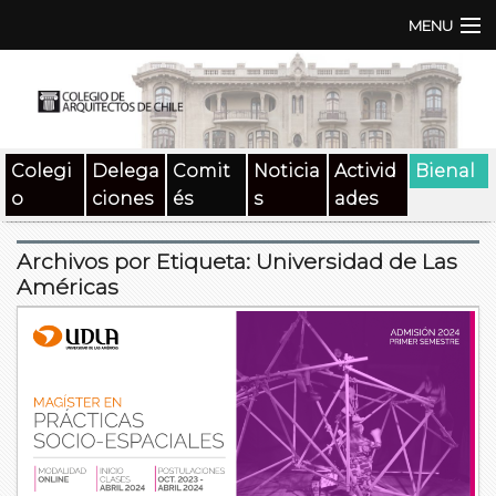
MENU
Institución
TEN | TNA
Colegi
Delega
Comit
Noticia
Activid
Bienal
Documentos
o
ciones
és
s
ades
Concursos
Archivos por Etiqueta:
Universidad de Las
SAT
Américas
Beneficios
Medios
Contacto
Buscar: