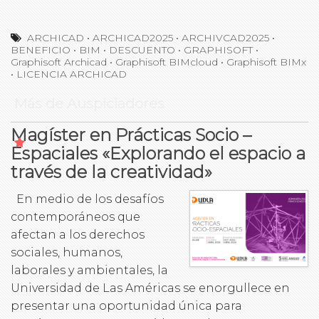
ARCHICAD
•
ARCHICAD2025
•
ARCHIVCAD2025
•
BENEFICIO
•
BIM
•
DESCUENTO
•
GRAPHISOFT
•
Graphisoft Archicad
•
Graphisoft BIMcloud
•
Graphisoft BIMx
•
LICENCIA ARCHICAD
Más de Auspiciadores
Magíster en Prácticas Socio –
Espaciales «Explorando el espacio a
través de la creatividad»
En medio de los desafíos
contemporáneos que
afectan a los derechos
sociales, humanos,
laborales y ambientales, la
Universidad de Las Américas se enorgullece en
presentar una oportunidad única para