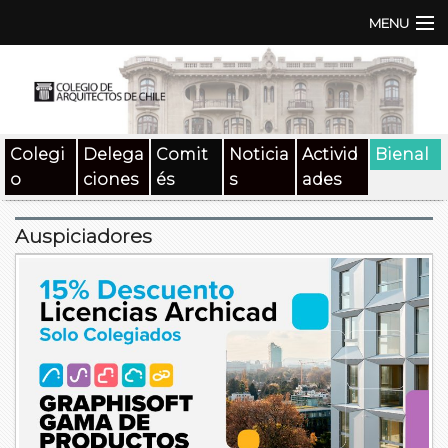
MENU
Institución
TEN | TNA
Colegi
Delega
Comit
Noticia
Activid
Bienal
Documentos
o
ciones
és
s
ades
Concursos
Auspiciadores
SAT
Beneficios
Medios
Contacto
Buscar: