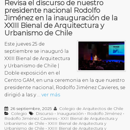
Revisa el discurso de nuestro
presidente nacional Rodolfo
Jiménez en la inauguración de la
XXIII Bienal de Arquitectura y
Urbanismo de Chile
Este jueves 25 de
septiembre se inauguró la
XXIII Bienal de Arquitectura
y Urbanismo de Chile |
Doble exposición en el
Centro GAM, en una ceremonia en la que nuestro
presidente nacional, Rodolfo Jiménez Cavieres, se
dirigió a las y …
ver más
26 septiembre, 2025
Colegio de Arquitectos de Chile
Colegio
Discurso
•
Inauguración
•
Rodolfo Jiménez
•
Rodolfo Jiménez Cavieres
•
XXII Bienal de Arquitectura y
Urbanismo de Chile
•
XXIII Bienal de Arquitectura y
Urbanismo de Chile
•
XXIII Bienal de Arquitectura y