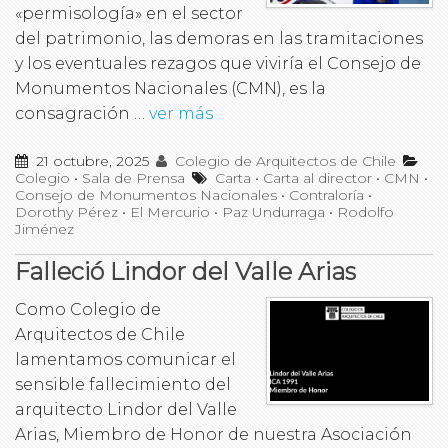
«permisología» en el sector
del patrimonio, las demoras en las tramitaciones
y los eventuales rezagos que viviría el Consejo de
Monumentos Nacionales (CMN), es la
consagración …
ver más
21 octubre, 2025
Colegio de Arquitectos de Chile
Colegio
•
Sala de Prensa
Carta
•
Carta al director
•
CMN
•
Consejo de Monumentos Nacionales
•
Contraloría
•
Dorothy Pérez
•
El Mercurio
•
Paz Undurraga
•
Rodolfo
Jiménez
Falleció Lindor del Valle Arias
Como Colegio de
Arquitectos de Chile
lamentamos comunicar el
sensible fallecimiento del
arquitecto Lindor del Valle
Arias, Miembro de Honor de nuestra Asociación