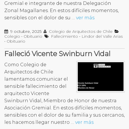
Gremial e integrante de nuestra Delegación
Zonal Magallanes. En estos difíciles momentos,
sensibles con el dolor de su …
ver más
9 octubre, 2025
Colegio de Arquitectos de Chile
Colegio
•
Obituario
Fallecimiento
•
Lindor del Valle Arias
•
Obituario
Falleció Vicente Swinburn Vidal
Como Colegio de
Arquitectos de Chile
lamentamos comunicar el
sensible fallecimiento del
arquitecto Vicente
Swinburn Vidal, Miembro de Honor de nuestra
Asociación Gremial. En estos difíciles momentos,
sensibles con el dolor de su familia y sus cercanos,
les hacemos llegar nuestro …
ver más