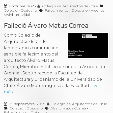
1 octubre, 2025
Colegio de Arquitectos de Chile
Colegio
•
Obituario
Fallecimiento
•
Obituario
•
Vicente
Swinburn Vidal
Falleció Álvaro Matus Correa
Como Colegio de
Arquitectos de Chile
lamentamos comunicar el
sensible fallecimiento del
arquitecto Álvaro Matus
Correa, Miembro Vitalicio de nuestra Asociación
Gremial. Según recoge la Facultad de
Arquitectura y Urbanismo de la Universidad de
Chile, Álvaro Matus ingresó a la Facultad …
ver
más
29 septiembre, 2025
Colegio de Arquitectos de Chile
Colegio
•
Obituario
Álvaro Matus Correa
•
Fallecimiento
•
Obituario