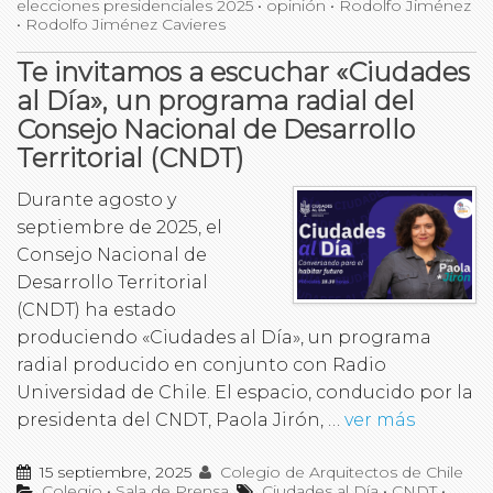
elecciones presidenciales 2025
•
opinión
•
Rodolfo Jiménez
•
Rodolfo Jiménez Cavieres
Te invitamos a escuchar «Ciudades
al Día», un programa radial del
Consejo Nacional de Desarrollo
Territorial (CNDT)
Durante agosto y
septiembre de 2025, el
Consejo Nacional de
Desarrollo Territorial
(CNDT) ha estado
produciendo «Ciudades al Día», un programa
radial producido en conjunto con Radio
Universidad de Chile. El espacio, conducido por la
presidenta del CNDT, Paola Jirón, …
ver más
15 septiembre, 2025
Colegio de Arquitectos de Chile
Colegio
•
Sala de Prensa
Ciudades al Día
•
CNDT
•