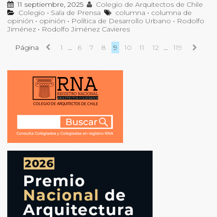
11 septiembre, 2025
Colegio de Arquitectos de Chile
Colegio
•
Sala de Prensa
columna
•
columna de
opinión
•
opinión
•
Política de Desarrollo Urbano
•
Rodolfo
Jiménez
•
Rodolfo Jiménez Cavieres
Página
1
…
6
7
8
9
10
11
12
…
119