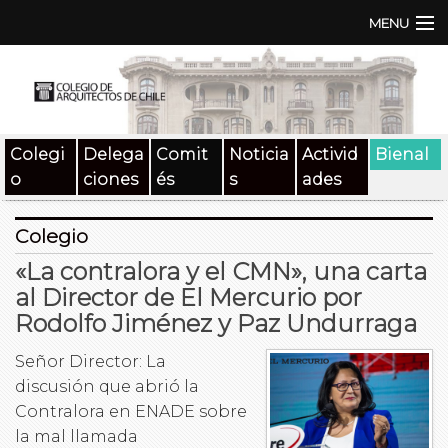
MENU
Institución
TEN | TNA
Colegi
Delega
Comit
Noticia
Activid
Bienal
Documentos
o
ciones
és
s
ades
Concursos
Colegio
SAT
«La contralora y el CMN», una carta
al Director de El Mercurio por
Beneficios
Rodolfo Jiménez y Paz Undurraga
Medios
Señor Director: La
discusión que abrió la
Contacto
Contralora en ENADE sobre
la mal llamada
Buscar: