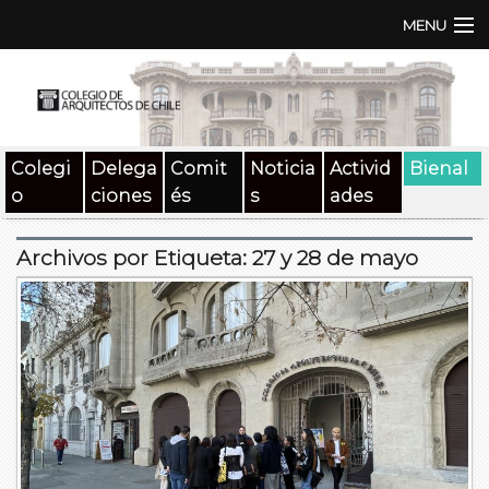
MENU
Institución
TEN | TNA
Colegi
Delega
Comit
Noticia
Activid
Bienal
Documentos
o
ciones
és
s
ades
Concursos
Archivos por Etiqueta:
27 y 28 de mayo
SAT
Beneficios
Medios
Contacto
Buscar: