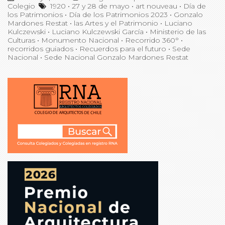
Colegio
1920
•
27 y 28 de mayo
•
art nouveau
•
Día de
los Patrimonios
•
Día de los Patrimonios 2023
•
Gonzalo
Mardones Restat
•
las Artes y el Patrimonio
•
Luciano
Kulczewski
•
Luciano Kulczewski García
•
Ministerio de las
Culturas
•
Monumento Nacional
•
Recorrido 360°
•
recorridos guiados
•
Recuerdos para el futuro
•
Sede
Nacional
•
Sede Nacional Gonzalo Mardones Restat