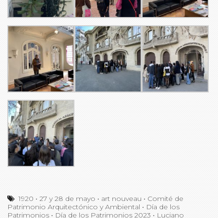
1920
•
27 y 28 de mayo
•
art nouveau
•
Comité de
Patrimonio Arquitectónico y Ambiental
•
Día de los
Patrimonios
•
Día de los Patrimonios 2023
•
Luciano