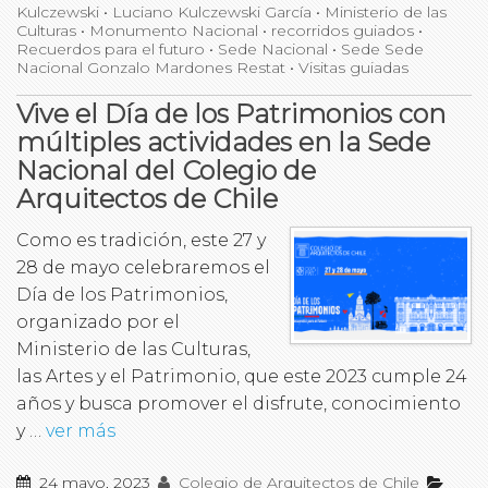
Kulczewski
•
Luciano Kulczewski García
•
Ministerio de las
Culturas
•
Monumento Nacional
•
recorridos guiados
•
Recuerdos para el futuro
•
Sede Nacional
•
Sede Sede
Nacional Gonzalo Mardones Restat
•
Visitas guiadas
Vive el Día de los Patrimonios con
múltiples actividades en la Sede
Nacional del Colegio de
Arquitectos de Chile
Como es tradición, este 27 y
28 de mayo celebraremos el
Día de los Patrimonios,
organizado por el
Ministerio de las Culturas,
las Artes y el Patrimonio, que este 2023 cumple 24
años y busca promover el disfrute, conocimiento
y …
ver más
24 mayo, 2023
Colegio de Arquitectos de Chile