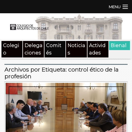
MENU
Institución
TEN | TNA
Colegi
Delega
Comit
Noticia
Activid
Bienal
Documentos
o
ciones
és
s
ades
Concursos
Archivos por Etiqueta:
control ético de la
SAT
profesión
Beneficios
Medios
Contacto
Buscar: