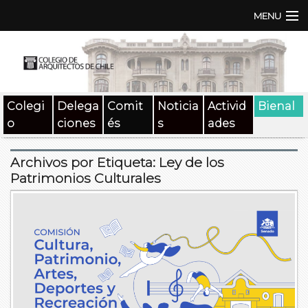
MENU
Institución
TEN | TNA
Colegi
Delega
Comit
Noticia
Activid
Bienal
Documentos
o
ciones
és
s
ades
Concursos
Archivos por Etiqueta:
Ley de los
SAT
Patrimonios Culturales
Beneficios
Medios
Contacto
Buscar: