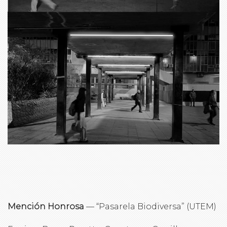
Mención Honrosa
— “Pasarela Biodiversa” (UTEM)