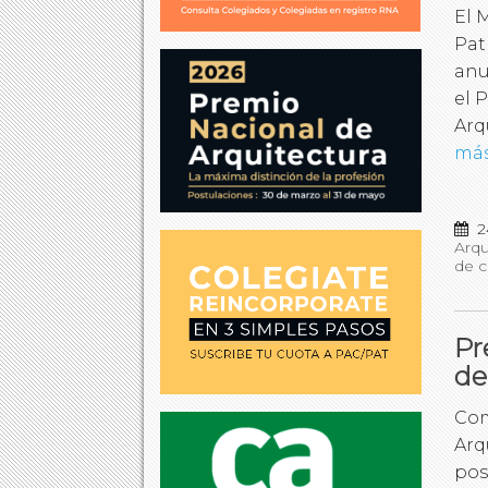
El M
Pat
anu
el 
Arq
má
2
Arqu
de c
Pr
de
Com
Arq
pos