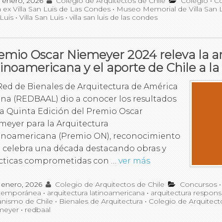
 enero, 2026
Colegio de Arquitectos de Chile
Colegio
•
C
a ex Villa San Luis de Las Condes
•
Museo Memorial de Villa San L
Luis
•
Villa San Luis
•
villa san luis de las condes
emio Oscar Niemeyer 2024 releva la a
tinoamericana y el aporte de Chile a la
Red de Bienales de Arquitectura de América
ina (REDBAAL) dio a conocer los resultados
la Quinta Edición del Premio Oscar
meyer para la Arquitectura
inoamericana (Premio ON), reconocimiento
 celebra una década destacando obras y
cticas comprometidas con …
ver más
 enero, 2026
Colegio de Arquitectos de Chile
Concursos
temporánea
•
arquitectura latinoamericana
•
arquitectura respon
nismo de Chile
•
Bienales de Arquitectura
•
Colegio de Arquitect
meyer
•
redbaal