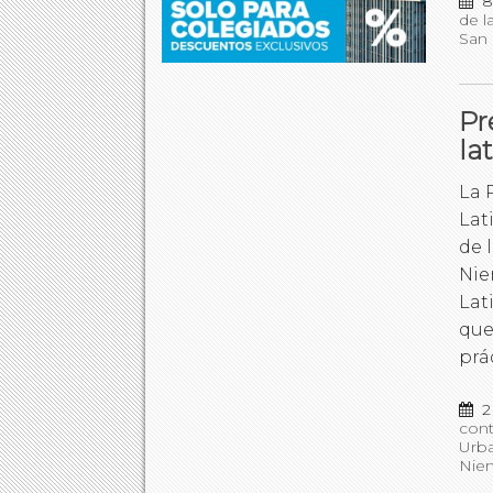
8
de l
San 
Pr
la
La 
Lat
de 
Nie
Lat
que
prá
2
con
Urba
Nie