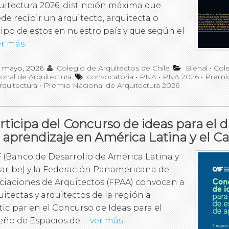
uitectura 2026, distinción máxima que
de recibir un arquitecto, arquitecta o
ipo de estos en nuestro país y que según el
er más
 mayo, 2026
Colegio de Arquitectos de Chile
Bienal
•
Col
onal de Arquitectura
convocatoria
•
PNA
•
PNA 2026
•
Premi
rquitectura
•
Premio Nacional de Arquitectura 2026
rticipa del Concurso de ideas para el 
 aprendizaje en América Latina y el Ca
 (Banco de Desarrollo de América Latina y
Caribe) y la Federación Panamericana de
ciaciones de Arquitectos (FPAA) convocan a
uitectas y arquitectos de la región a
ticipar en el Concurso de Ideas para el
eño de Espacios de …
ver más