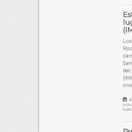
Es
lu
(I
Los
Roq
car
San
del
(IM
inv
4
usa
habi
Pr