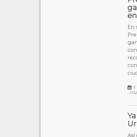
ga
en
En 
Pre
gan
con
rec
con
ciu
1
•
PA
Ya
Ur
Así