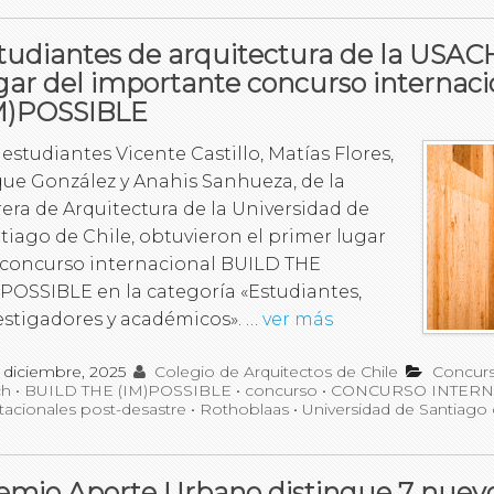
tudiantes de arquitectura de la USA
gar del importante concurso internac
M)POSSIBLE
 estudiantes Vicente Castillo, Matías Flores,
ue González y Anahis Sanhueza, de la
rera de Arquitectura de la Universidad de
tiago de Chile, obtuvieron el primer lugar
 concurso internacional BUILD THE
)POSSIBLE en la categoría «Estudiantes,
estigadores y académicos». …
ver más
 diciembre, 2025
Colegio de Arquitectos de Chile
Concur
ch
•
BUILD THE (IM)POSSIBLE
•
concurso
•
CONCURSO INTERN
tacionales post-desastre
•
Rothoblaas
•
Universidad de Santiago 
emio Aporte Urbano distingue 7 nuev