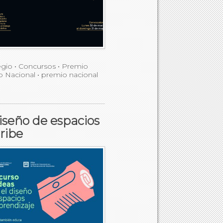
egio
•
Concursos
•
Premio
o Nacional
•
premio nacional
diseño de espacios
ribe