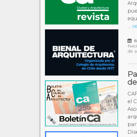
Arq
pue
equ
…
v
8
Naci
de a
Pa
de
CAF
el 
Aso
arq
par
Dis