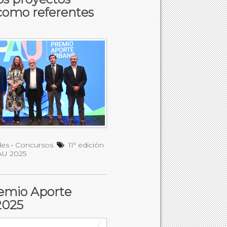
 como referentes
des
•
Concursos
11ª edición
AU 2025
Premio Aporte
2025