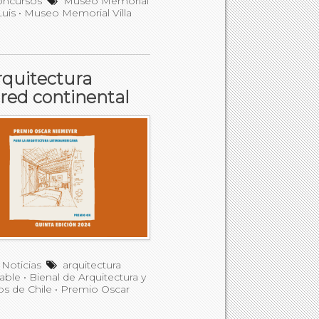
oncursos
Museo Memorial
uis
•
Museo Memorial Villa
rquitectura
 red continental
•
Noticias
arquitectura
sable
•
Bienal de Arquitectura y
os de Chile
•
Premio Oscar