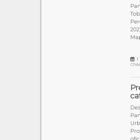
Pan
Tob
Per
202
Map
1
Chil
Pr
ca
Des
Pan
Urb
Pro
ofi