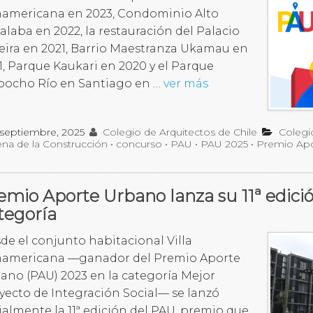
americana en 2023, Condominio Alto
alaba en 2022, la restauración del Palacio
eira en 2021, Barrio Maestranza Ukamau en
1, Parque Kaukari en 2020 y el Parque
ocho Río en Santiago en …
ver más
 septiembre, 2025
Colegio de Arquitectos de Chile
Colegi
ena de la Construcción
•
concurso
•
PAU
•
PAU 2025
•
Premio Ap
emio Aporte Urbano lanza su 11ª edici
tegoría
de el conjunto habitacional Villa
americana —ganador del Premio Aporte
ano (PAU) 2023 en la categoría Mejor
yecto de Integración Social— se lanzó
cialmente la 11ª edición del PAU, premio que