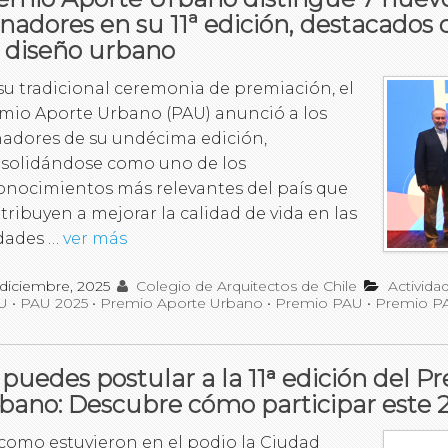
nadores en su 11ª edición, destacados
 diseño urbano
su tradicional ceremonia de premiación, el
mio Aporte Urbano (PAU) anunció a los
adores de su undécima edición,
solidándose como uno de los
onocimientos más relevantes del país que
tribuyen a mejorar la calidad de vida en las
dades …
ver más
 diciembre, 2025
Colegio de Arquitectos de Chile
Activida
U
•
PAU 2025
•
Premio Aporte Urbano
•
Premio PAU
•
Premio P
 puedes postular a la 11ᵃ edición del 
bano: Descubre cómo participar este 
 como estuvieron en el podio la Ciudad