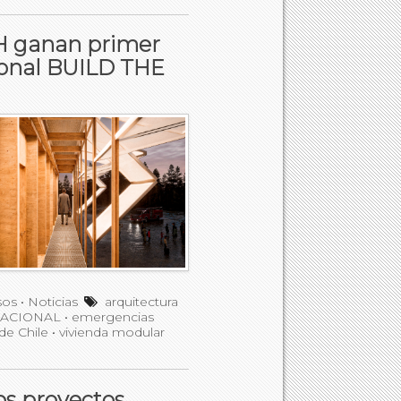
CH ganan primer
ional BUILD THE
sos
•
Noticias
arquitectura
ACIONAL
•
emergencias
de Chile
•
vivienda modular
os proyectos