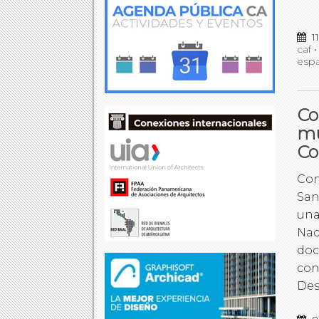
1
caf
espa
Co
mu
Co
Con
San
una
Nac
doc
con
Des