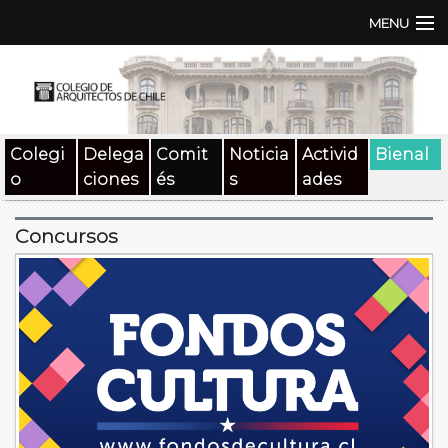
MENU
Institución
TEN | TNA
Colegi
Delega
Comit
Noticia
Activid
Bienal
Documentos
o
ciones
és
s
ades
Concursos
Concursos
SAT
Beneficios
Medios
Contacto
Buscar: