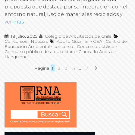
propuesta que destaca por su integración con el
entorno natural, uso de materiales reciclados y …
ver más
18 julio, 2025
Colegio de Arquitectos de Chile
Concursos
•
Noticias
Adolfo Guzmán
•
CEA
•
Centro de
Educación Ambiental
•
concurso
•
Concurso público
•
Concurso público de arquitectura
•
Giancarlo Acosta
•
Llanquihue
Página
1
2
3
4
…
17