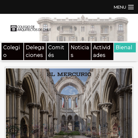
MENU
Institución
TEN | TNA
Colegi
Delega
Comit
Noticia
Activid
Bienal
Documentos
o
ciones
és
s
ades
Concursos
SAT
Beneficios
Medios
Contacto
Buscar: