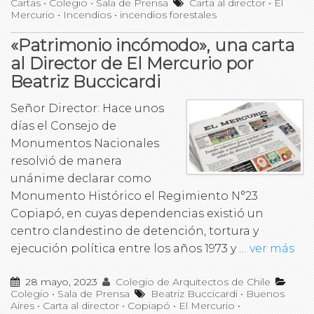
Cartas
•
Colegio
•
Sala de Prensa
Carta al director
•
El
Mercurio
•
Incendios
•
incendios forestales
«Patrimonio incómodo», una carta
al Director de El Mercurio por
Beatriz Buccicardi
Señor Director: Hace unos
días el Consejo de
Monumentos Nacionales
resolvió de manera
unánime declarar como
Monumento Histórico el Regimiento N°23
Copiapó, en cuyas dependencias existió un
centro clandestino de detención, tortura y
ejecución política entre los años 1973 y …
ver más
28 mayo, 2023
Colegio de Arquitectos de Chile
Colegio
•
Sala de Prensa
Beatriz Buccicardi
•
Buenos
Aires
•
Carta al director
•
Copiapó
•
El Mercurio
•