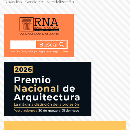
Rayados
•
Santiago
•
Vandalización