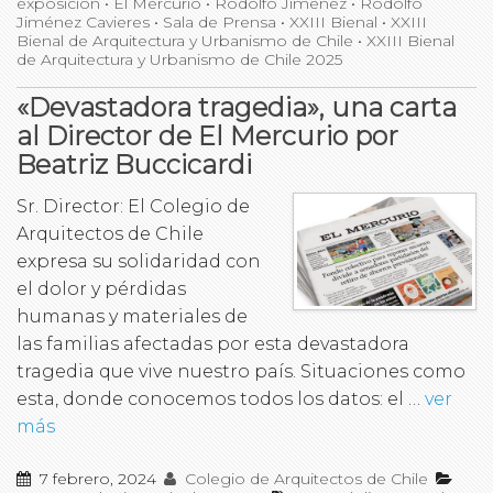
exposición
•
El Mercurio
•
Rodolfo Jiménez
•
Rodolfo
Jiménez Cavieres
•
Sala de Prensa
•
XXIII Bienal
•
XXIII
Bienal de Arquitectura y Urbanismo de Chile
•
XXIII Bienal
de Arquitectura y Urbanismo de Chile 2025
«Devastadora tragedia», una carta
al Director de El Mercurio por
Beatriz Buccicardi
Sr. Director: El Colegio de
Arquitectos de Chile
expresa su solidaridad con
el dolor y pérdidas
humanas y materiales de
las familias afectadas por esta devastadora
tragedia que vive nuestro país. Situaciones como
esta, donde conocemos todos los datos: el …
ver
más
7 febrero, 2024
Colegio de Arquitectos de Chile