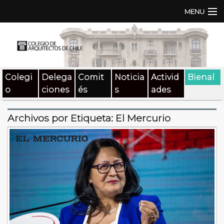
MENU
Institución
TEN | TNA
Colegi
Delega
Comit
Noticia
Activid
Bienal
Documentos
o
ciones
és
s
ades
Concursos
Archivos por Etiqueta:
El Mercurio
SAT
Beneficios
Medios
Contacto
Buscar: