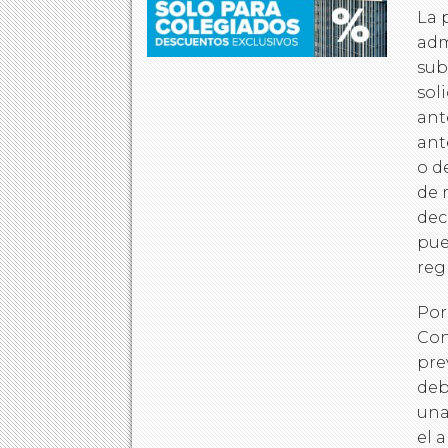
La 
adm
sub
sol
ant
ant
o d
de 
dec
pue
reg
Por
Con
pre
deb
una
el 