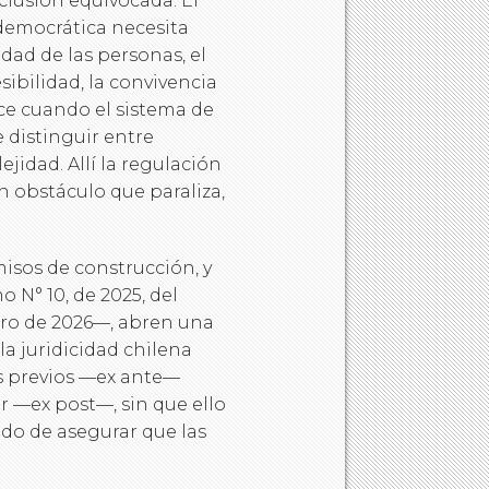
lusión equivocada. El
democrática necesita
dad de las personas, el
sibilidad, la convivencia
ece cuando el sistema de
 distinguir entre
idad. Allí la regulación
n obstáculo que paraliza,
misos de construcción, y
 N° 10, de 2025, del
ero de 2026—, abren una
a juridicidad chilena
s previos —ex ante—
 —ex post—, sin que ello
ado de asegurar que las