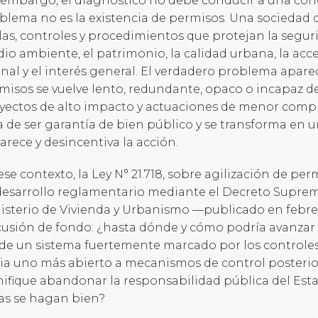
 embargo, el diagnóstico no debe conducir a una conc
blema no es la existencia de permisos. Una sociedad 
las, controles y procedimientos que protejan la seguri
io ambiente, el patrimonio, la calidad urbana, la acce
inal y el interés general. El verdadero problema apar
misos se vuelve lento, redundante, opaco o incapaz de
yectos de alto impacto y actuaciones de menor complej
a de ser garantía de bien público y se transforma en u
arece y desincentiva la acción.
ese contexto, la Ley N° 21.718, sobre agilización de per
desarrollo reglamentario mediante el Decreto Supremo
isterio de Vivienda y Urbanismo —publicado en febr
cusión de fondo: ¿hasta dónde y cómo podría avanzar l
de un sistema fuertemente marcado por los controle
ia uno más abierto a mecanismos de control posterior
nifique abandonar la responsabilidad pública del Est
as se hagan bien?