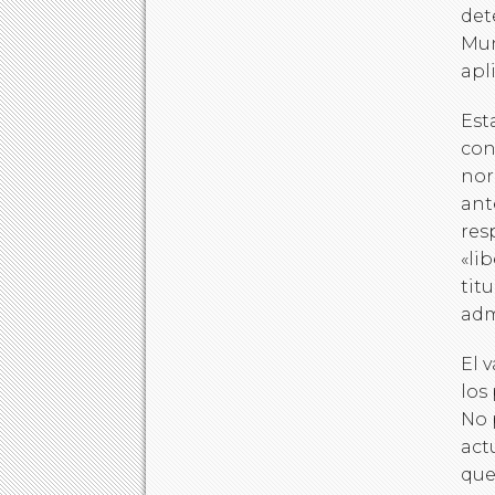
det
Mun
apl
Est
con
nor
ant
res
«li
tit
adm
El 
los
No 
act
que