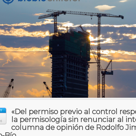
«Del permiso previo al control res
Y
la permisología sin renunciar al in
26
columna de opinión de Rodolfo Ji
o-Bío