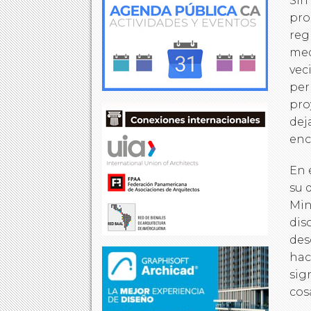
Sin
pro
reg
med
vec
per
pro
dej
enc
En 
su 
Min
dis
des
hac
sig
cos