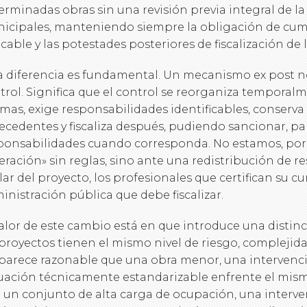
erminadas obras sin una revisión previa integral de l
icipales, manteniendo siempre la obligación de cump
icable y las potestades posteriores de fiscalización de 
a diferencia es fundamental. Un mecanismo ex post no
trol. Significa que el control se reorganiza temporalm
mas, exige responsabilidades identificables, conserva l
ecedentes y fiscaliza después, pudiendo sancionar, para
ponsabilidades cuando corresponda. No estamos, por 
beración» sin reglas, sino ante una redistribución de r
ular del proyecto, los profesionales que certifican su c
inistración pública que debe fiscalizar.
valor de este cambio está en que introduce una distin
 proyectos tienen el mismo nivel de riesgo, complejida
parece razonable que una obra menor, una intervenc
uación técnicamente estandarizable enfrente el mismo
 un conjunto de alta carga de ocupación, una interve