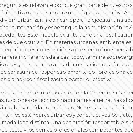
pregunta es relevante porque gran parte de nuestro si
inistrativo descansa sobre una lógica preventiva. Ant
dividir, urbanizar, modificar, operar o ejecutar una act
icitar autorización y esperar que la administración rev
ecedentes. Este modelo ex ante tiene una justificación
es de que ocurran. En materias urbanas, ambientales, 
e seguridad, esa prevención sigue siendo indispensab
manera indiferenciada a casi todo, termina sobrecarg
isiones y trasladando a la administración una función 
de ser asumida responsablemente por profesionales
las claras y con fiscalización posterior efectiva.
 eso, la reciente incorporación en la Ordenanza Gene
strucciones de técnicas habilitantes alternativas al 
via debe ser leída con cuidado. No se trata de eliminar
ilitar los estándares urbanos y constructivos. Se trata
 modalidad distinta: una declaración responsable, susc
arquitecto y los demás profesionales competentes, que