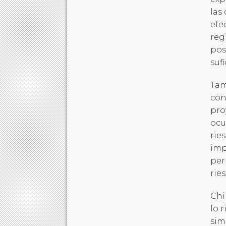
las
efe
reg
pos
suf
Tam
con
pro
ocu
rie
imp
per
rie
Chi
lo 
sim