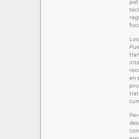
pat
téc
reg
foc
Los
Pue
tra
int
rec
en 
pro
tra
cum
Per
des
con
exp