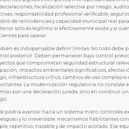
 declaraciones, fiscalización selectiva por riesgo, audit
ctivas, responsabilidad profesional verificable, segu
istro de reincidencias y capacidad municipal real para
terior solo es legítimo si efectivamente existe y si c
icientes para operar.
bién es indispensable definir límites. No todo debe 
trol posterior. Deben permanecer bajo control previo
yectos que comprometan seguridad estructural releva
pación, impactos ambientales significativos, afectaci
sgo, infraestructura crítica, cambios de uso complejos
ortantes. La modernización regulatoria no consiste 
miso por una declaración jurada, sino en construir un
sgo.
le podría avanzar hacia un sistema mixto: controles ex
riesgoso y lo irreversible; mecanismos habilitantes con
ple, repetitivo, trazable y de impacto acotado. Ese equi