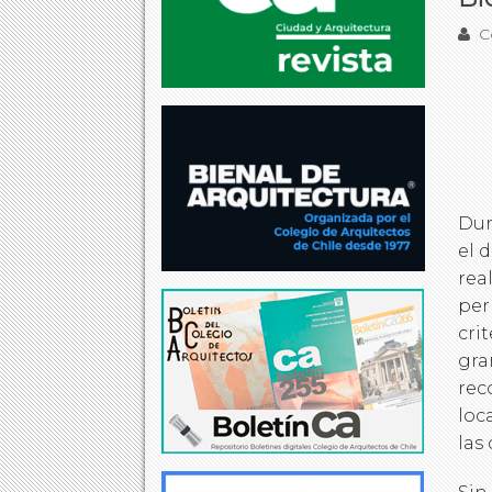
Co
Dur
el 
rea
per
cri
gra
rec
loc
las 