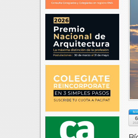
MA
6
20
Bí