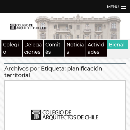
MENU
Institución
TEN | TNA
Colegi
Delega
Comit
Noticia
Activid
Bienal
Documentos
o
ciones
és
s
ades
Concursos
Archivos por Etiqueta:
planificación
SAT
territorial
Beneficios
Medios
Contacto
Buscar: