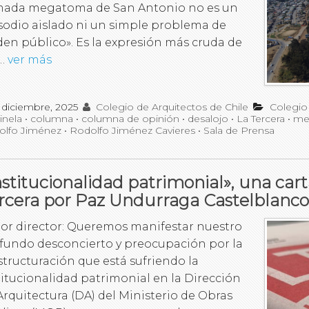
mada megatoma de San Antonio no es un
sodio aislado ni un simple problema de
den público». Es la expresión más cruda de
 …
ver más
 diciembre, 2025
Colegio de Arquitectos de Chile
Colegio
inela
•
columna
•
columna de opinión
•
desalojo
•
La Tercera
•
me
olfo Jiménez
•
Rodolfo Jiménez Cavieres
•
Sala de Prensa
nstitucionalidad patrimonial», una cart
rcera por Paz Undurraga Castelblanco
or director: Queremos manifestar nuestro
fundo desconcierto y preocupación por la
structuración que está sufriendo la
titucionalidad patrimonial en la Dirección
Arquitectura (DA) del Ministerio de Obras