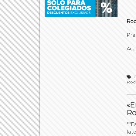
Rod
Pre
Aca
C
Rod
«E
Ro
**E
lat