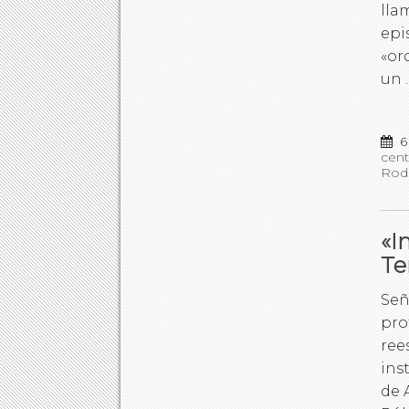
lla
epi
«or
un
6
cent
Rod
«I
Te
Señ
pro
ree
ins
de 