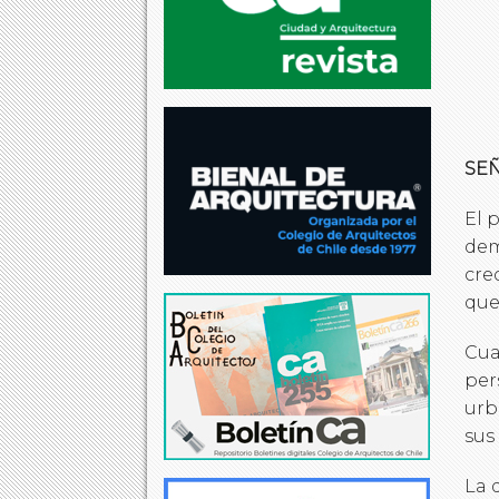
SE
El 
dem
cre
que
Cua
per
urb
sus
La 