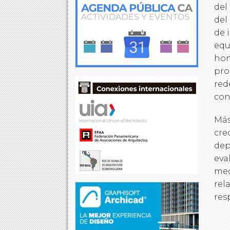
del
del
de 
equ
hom
pro
red
con
Más
cre
dep
eva
mec
rel
res