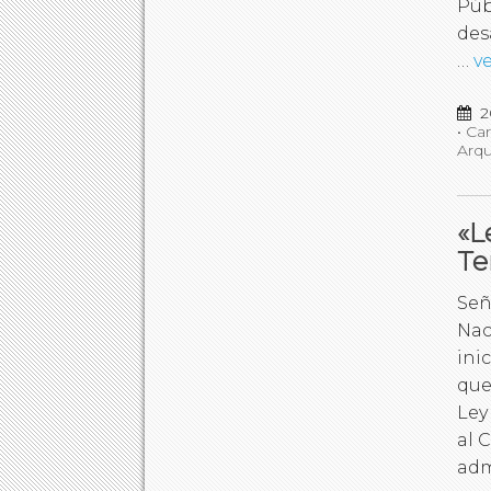
Púb
des
…
v
2
•
Car
Arqu
«L
Te
Señ
Nac
ini
que
Ley
al 
adm