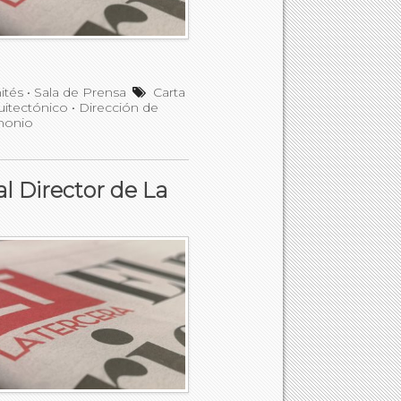
ités
•
Sala de Prensa
Carta
itectónico
•
Dirección de
monio
al Director de La