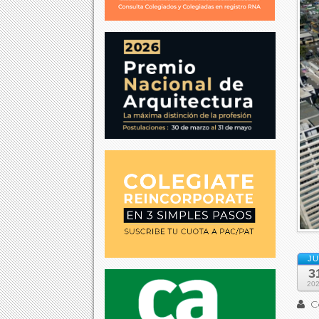
JU
3
20
Co