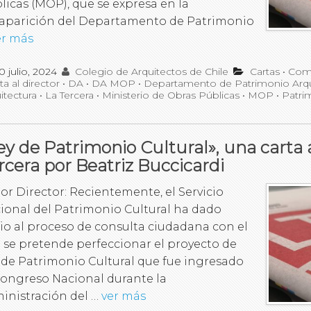
licas (MOP), que se expresa en la
aparición del Departamento de Patrimonio
er más
0 julio, 2024
Colegio de Arquitectos de Chile
Cartas
•
Com
ta al director
•
DA
•
DA MOP
•
Departamento de Patrimonio Arqu
itectura
•
La Tercera
•
Ministerio de Obras Públicas
•
MOP
•
Patri
ey de Patrimonio Cultural», una carta 
rcera por Beatriz Buccicardi
or Director: Recientemente, el Servicio
ional del Patrimonio Cultural ha dado
cio al proceso de consulta ciudadana con el
 se pretende perfeccionar el proyecto de
 de Patrimonio Cultural que fue ingresado
Congreso Nacional durante la
inistración del …
ver más