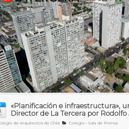
«Planificación e infraestructura», u
L
1
Director de La Tercera por Rodolf
26
legio de Arquitectos de Chile
Colegio
•
Sala de Prensa