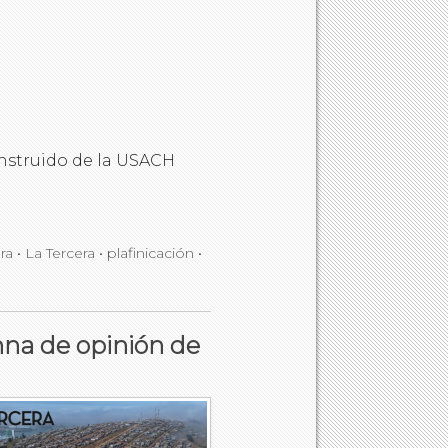
nstruido de la USACH
ura
•
La Tercera
•
plafinicación
•
mna de opinión de