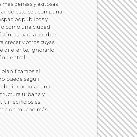
s más densas y exitosas
cuando esto se acompaña
espacios públicos y
go como una ciudad
stintas para absorber
a crecer y otros cuyas
 diferente; ignorarlo
ón Central.
 planificamos el
no puede seguir
debe incorporar una
structura urbana y
uir edificios es
ificación mucho más