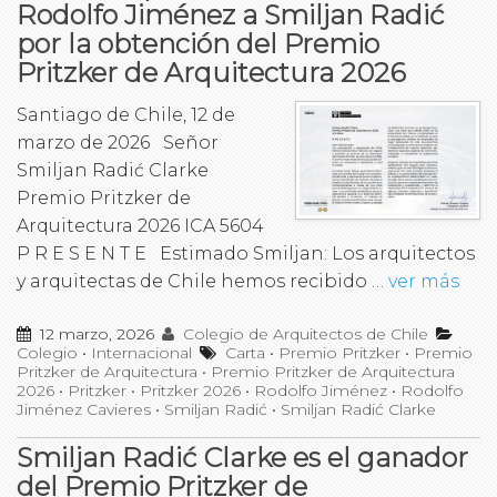
Rodolfo Jiménez a Smiljan Radić
por la obtención del Premio
Pritzker de Arquitectura 2026
Santiago de Chile, 12 de
marzo de 2026 Señor
Smiljan Radić Clarke
Premio Pritzker de
Arquitectura 2026 ICA 5604
P R E S E N T E Estimado Smiljan: Los arquitectos
y arquitectas de Chile hemos recibido …
ver más
12 marzo, 2026
Colegio de Arquitectos de Chile
Colegio
•
Internacional
Carta
•
Premio Pritzker
•
Premio
Pritzker de Arquitectura
•
Premio Pritzker de Arquitectura
2026
•
Pritzker
•
Pritzker 2026
•
Rodolfo Jiménez
•
Rodolfo
Jiménez Cavieres
•
Smiljan Radić
•
Smiljan Radić Clarke
Smiljan Radić Clarke es el ganador
del Premio Pritzker de