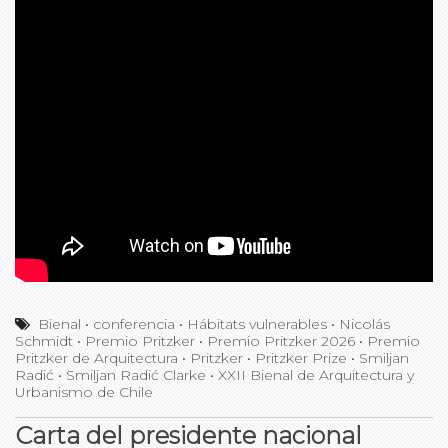
Bienal
•
conferencia
•
Hábitats vulnerables
•
Nicolás
Schmidt
•
Premio Pritzker
•
Premio Pritzker 2026
•
Premio
Pritzker de Arquitectura
•
Pritzker
•
Pritzker Prize
•
Smiljan
Radić
•
Smiljan Radić Clarke
•
XXII Bienal de Arquitectura y
Urbanismo de Chile
Carta del presidente nacional