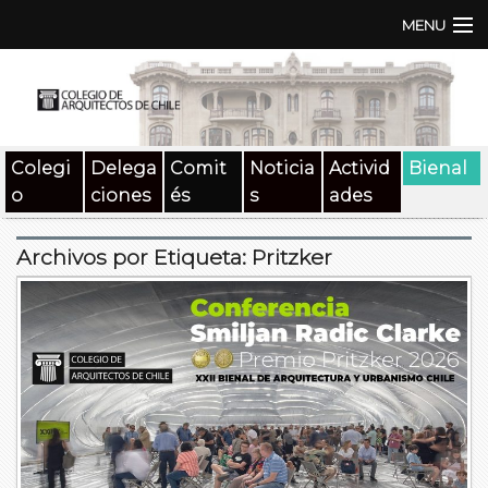
MENU
Institución
TEN | TNA
Colegi
Delega
Comit
Noticia
Activid
Bienal
Documentos
o
ciones
és
s
ades
Concursos
Archivos por Etiqueta:
Pritzker
SAT
Beneficios
Medios
Contacto
Buscar: