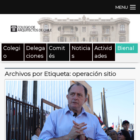
MENU
Institución
TEN | TNA
Colegi
Delega
Comit
Noticia
Activid
Bienal
Documentos
o
ciones
és
s
ades
Concursos
Archivos por Etiqueta:
operación sitio
SAT
Beneficios
Medios
Contacto
Buscar: